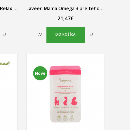
Laveen Magnesium Rest & Relax s B-komplexom, valeriánou a mučenkou 30 vegánskych kapsúl
Laveen Mama Omega 3 pre tehotné (rastlinné, bohaté na DHA) 60 ks
21,47€
DO KOŠÍKA
Nové