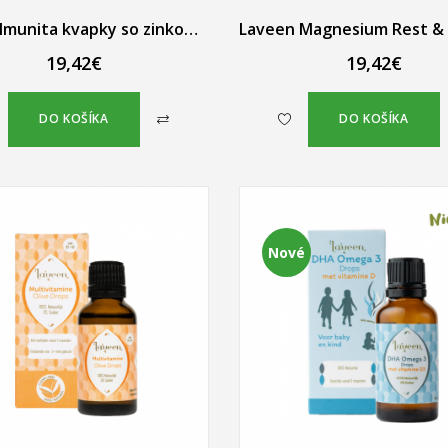
Laveen Imunita kvapky so zinkom, vitamínom C a echinaceou pre deti 30 ml
19,42€
19,42€
DO KOŠÍKA
DO KOŠÍKA
Nové