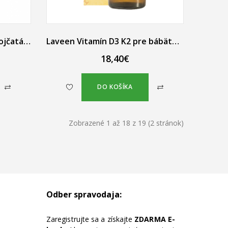
Laveen Vitamín D a K pre dojčatá olivové kvapky 10 ml
Laveen Vitamín D3 K2 pre bábätká a deti olivové kvapky 30 ml
18,40€
DO KOŠÍKA
Zobrazené 1 až 18 z 19 (2 stránok)
Odber spravodaja:
Zaregistrujte sa a získajte
ZDARMA E-