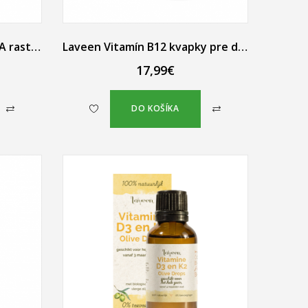
Laveen Vega Omega-3 (DHA rastlinného pôvodu) 60 tapiokových gélových kapsúl
Laveen Vitamín B12 kvapky pre deti od 6 mesiacov 30 ml
17,99€
DO KOŠÍKA