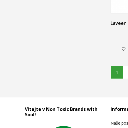
1
Vitajte v Non Toxic Brands with
Inform
Soul!
Naše pos