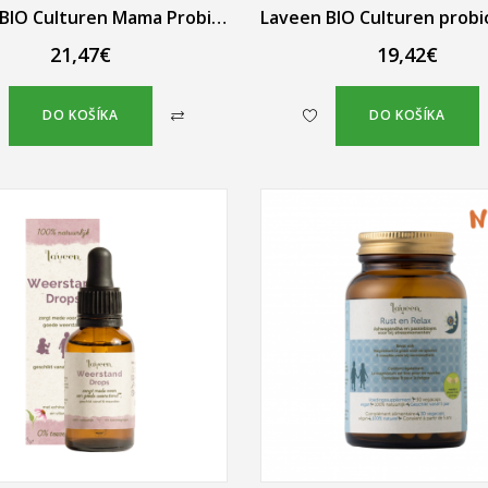
Laveen BIO Culturen Mama Probiotiká 30 probiotických kapsúl
21,47€
19,42€
DO KOŠÍKA
DO KOŠÍKA