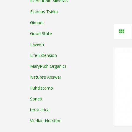
Eidon Ionic Minerals
Eleonas Tsirka
Gimber
Good State
Laveen
Life Extension
MaryRuth Organics
Nature’s Answer
Puhdistamo
Sonett
terra etica
Viridian Nutrition