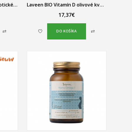
Laveen BIO Culturen probiotické kvapky pre bábätká a deti 20 ml
Laveen BIO Vitamín D olivové kvapky 30 ml
17,37€
DO KOŠÍKA