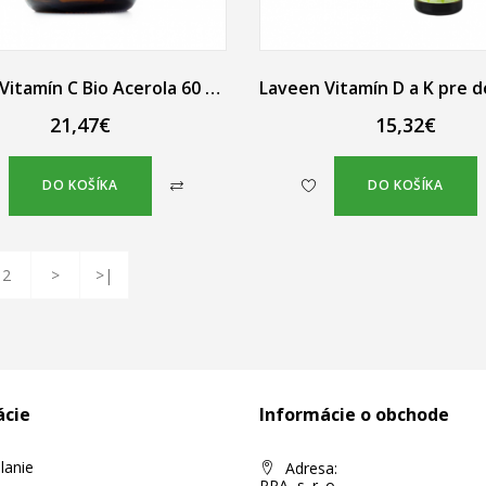
Laveen Vitamín C Bio Acerola 60 vegánskych kapsúl
21,47€
15,32€
DO KOŠÍKA
DO KOŠÍKA
2
>
>|
ácie
Informácie o obchode
lanie
Adresa:
PPA, s. r. o.