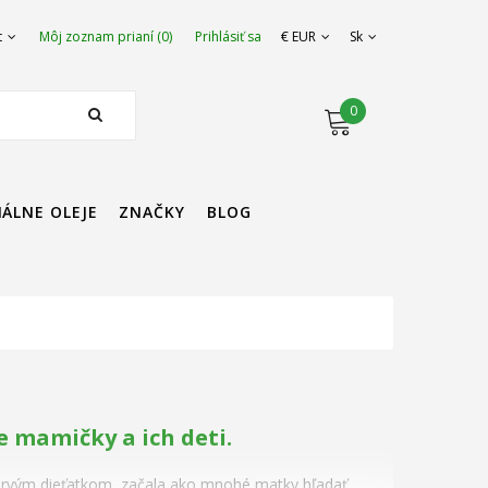
t
Môj zoznam prianí (0)
Prihlásiť sa
€ EUR
Sk
0
IÁLNE OLEJE
ZNAČKY
BLOG
e mamičky a ich deti.
prvým dieťatkom, začala ako mnohé matky hľadať