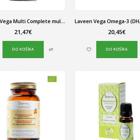
Laveen Vega Multi Complete multivitamín s vitamínom B12, D a železom 60 kapsúl
21,47€
20,45€
DO KOŠÍKA
DO KOŠÍKA