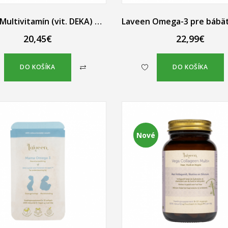
Laveen Multivitamín (vit. DEKA) olivové kvapky 30 ml
20,45€
22,99€
DO KOŠÍKA
DO KOŠÍKA
Nové