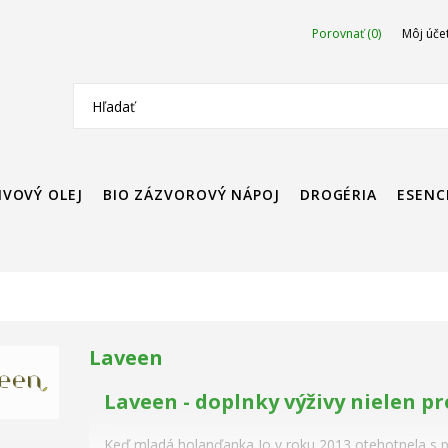
Porovnať (0)
Môj úče
IVOVÝ OLEJ
BIO ZÁZVOROVÝ NÁPOJ
DROGÉRIA
ESENC
Laveen
Laveen - doplnky výživy nielen pr
Keď mladá holanďanka Jo v roku 2013 otehotnela s 