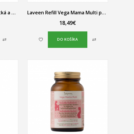
Laveen Omega-3 pre bábätká a deti kvapky s vitamínom D3 30 ml
Laveen Refill Vega Mama Multi pre tehotné, náhradná náplň 30 ks
18,49€
DO KOŠÍKA