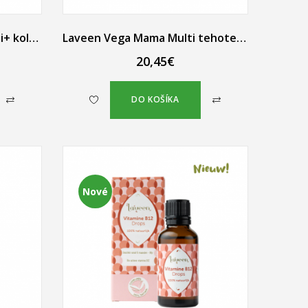
Laveen Vega Collagen Multi+ kolagén pre vlasy, pokožku a nechty, 60 vegakapsúl
Laveen Vega Mama Multi tehotenské vitamíny s aktívnou kyselinou listovou 30 vegánskych kapsúl
20,45€
DO KOŠÍKA
Nové