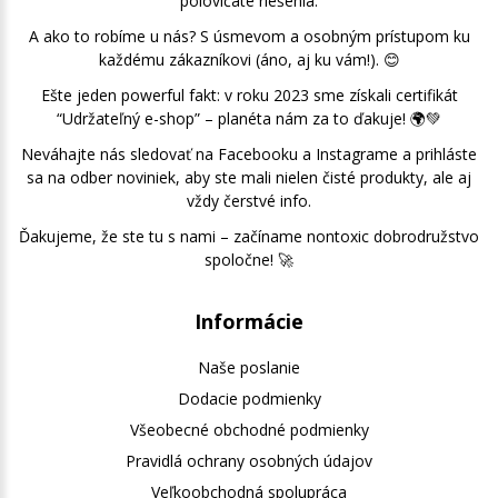
polovičaté riešenia.
A ako to robíme u nás? S úsmevom a osobným prístupom ku
každému zákazníkovi (áno, aj ku vám!). 😊
Ešte jeden powerful fakt: v roku 2023 sme získali certifikát
“Udržateľný e-shop” – planéta nám za to ďakuje! 🌍💚
Neváhajte nás sledovať na Facebooku a Instagrame a prihláste
sa na odber noviniek, aby ste mali nielen čisté produkty, ale aj
vždy čerstvé info.
Ďakujeme, že ste tu s nami – začíname nontoxic dobrodružstvo
spoločne! 🚀
Informácie
Naše poslanie
Dodacie podmienky
Všeobecné obchodné podmienky
Pravidlá ochrany osobných údajov
Veľkoobchodná spolupráca