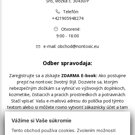
Sro, vložka č. 30430/P
Telefón:
+421905948274
Otvorené:
9:00 - 16:00
e-mail:
obchod@nontoxic.eu
Odber spravodaja:
Zaregistrujte sa a získajte
ZDARMA E-book:
Ako postupne
prejsť na nontoxic životný štýl. Dozviete sa, ktorým
nebezpečným zložkám sa vyhnúť vo výživových doplnkoch,
kozmetike, čistiacich a pracích prostriedkoch a potravinách.
Stačí vpísať Vašu e-mailovú adresu do políčka pod týmto
textom alebo si môžete rovno vytvoriť zákaznícky účet a tam
zakliknúť odber noviniek.
Vážíme si Vaše súkromie
Tento obchod používa cookies. Zvolením možnosti