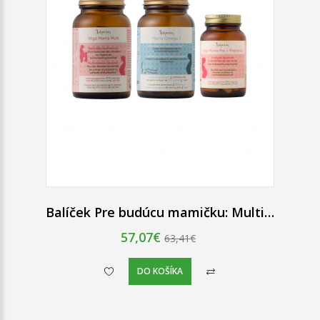
Balíček Pre budúcu mamičku: Multivitamín, omega 3 a probiotiká
57,07€
63,41€
DO KOŠÍKA