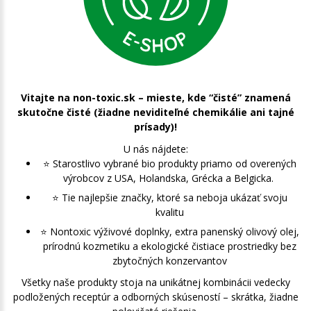
Vitajte na non-toxic.sk – mieste, kde “čisté” znamená
skutočne čisté (žiadne neviditeľné chemikálie ani tajné
prísady)!
U nás nájdete:
⭐️ Starostlivo vybrané bio produkty priamo od overených
výrobcov z USA, Holandska, Grécka a Belgicka.
⭐️ Tie najlepšie značky, ktoré sa neboja ukázať svoju
kvalitu
⭐️ Nontoxic výživové doplnky, extra panenský olivový olej,
prírodnú kozmetiku a ekologické čistiace prostriedky bez
zbytočných konzervantov
Všetky naše produkty stoja na unikátnej kombinácii vedecky
podložených receptúr a odborných skúseností – skrátka, žiadne