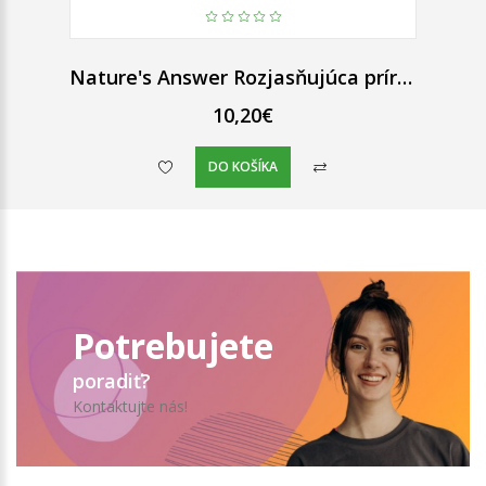
Nature's Answer Rozjasňujúca prírodná zubná pasta Periobrite so xylitolom bez fluoridu 113,4 g
10,20€
DO KOŠÍKA
Potrebujete
poradiť?
Kontaktujte nás!