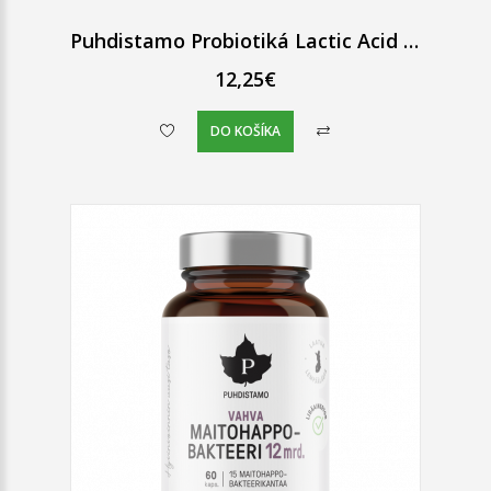
Puhdistamo Probiotiká Lactic Acid Bacteria Boulardii, LactoSpore a Lynside
12,25€
DO KOŠÍKA