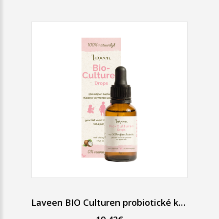
Laveen BIO Culturen probiotické kvapky pre bábätká a deti 20 ml