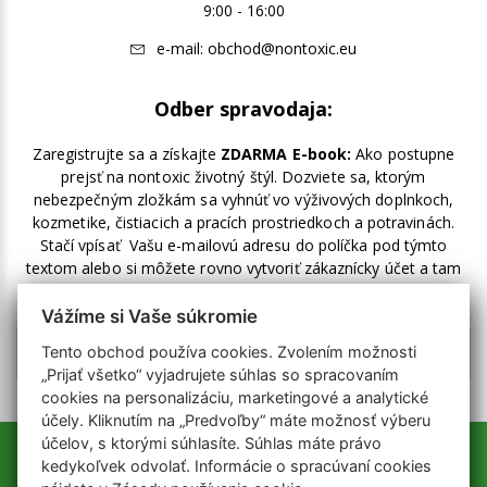
9:00 - 16:00
e-mail:
obchod@nontoxic.eu
Odber spravodaja:
Zaregistrujte sa a získajte
ZDARMA E-book:
Ako postupne
prejsť na nontoxic životný štýl. Dozviete sa, ktorým
nebezpečným zložkám sa vyhnúť vo výživových doplnkoch,
kozmetike, čistiacich a pracích prostriedkoch a potravinách.
Stačí vpísať Vašu e-mailovú adresu do políčka pod týmto
textom alebo si môžete rovno vytvoriť zákaznícky účet a tam
zakliknúť odber noviniek.
Vážíme si Vaše súkromie
Tento obchod používa cookies. Zvolením možnosti
„Prijať všetko“ vyjadrujete súhlas so spracovaním
cookies na personalizáciu, marketingové a analytické
účely. Kliknutím na „Predvoľby“ máte možnosť výberu
účelov, s ktorými súhlasíte. Súhlas máte právo
kedykoľvek odvolať. Informácie o spracúvaní cookies