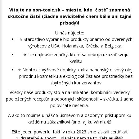
Vitajte na non-toxic.sk – mieste, kde “čisté” znamená
skutočne čisté (žiadne neviditeľné chemikálie ani tajné
prísady)!
U nás nájdete:
⭐️ Starostlivo vybrané bio produkty priamo od overených
výrobcov z USA, Holandska, Grécka a Belgicka.
⭐️ Tie najlepšie značky, ktoré sa neboja ukázať svoju
kvalitu
⭐️ Nontoxic výživové doplnky, extra panenský olivový olej,
prírodnú kozmetiku a ekologické čistiace prostriedky bez
zbytočných konzervantov
Všetky naše produkty stoja na unikátnej kombinácii vedecky
podložených receptúr a odborných skúseností – skrátka, žiadne
polovičaté riešenia.
A ako to robíme u nás? S úsmevom a osobným prístupom ku
každému zákazníkovi (áno, aj ku vám!). 😊
Ešte jeden powerful fakt: v roku 2023 sme získali certifikát
“Udržateľný e-shop” – planéta nám za to ďakuje! 🌍💚