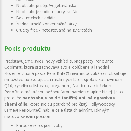
Neobsahuje sóju/vegetariánska
Neobsahuje sodium-lauryl-sulfát
Bez umelých sladidiel
Žiadne umelé konzervačné látky
Cruelty free - netestovaná na zvieratách
Popis produktu
Predstavujeme
svieži nový vzhľad zubnej pasty PerioBrite
Coolmint, ktorá si zachováva svoje obľúbené a lahodné
zloženie. Zubná pasta PerioBrite® navrhnutá zubárom obsahuje
množstvo upokojujúcich rastlinných látok spolu s koenzýmom
Q10, kyselinou listovou, oreganom, škoricou a klinčekom.
PerioBrite má krásnu béžovú farbu namiesto úplne bielej. Je to
preto, že
neobsahuje oxid titaničitý ani iné agresívne
chemikálie,
ktoré nie sú potrebné pre čistý Hollywoodsky
úsmev! PerioBrite® nabije celé ústa chladivým, iskrivým
mätovo-sviežim pocitom.
Prirodzene rozjasní zuby