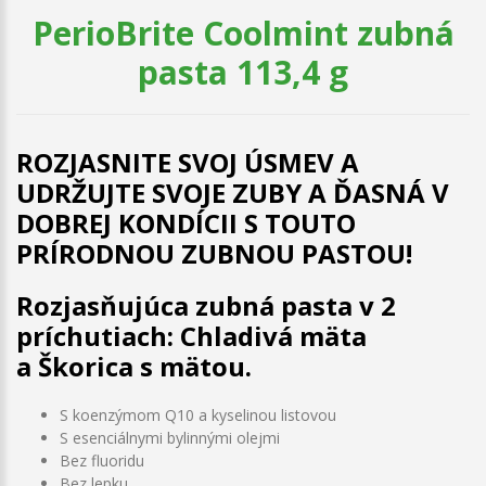
PerioBrite Coolmint zubná
pasta 113,4 g
ROZJASNITE SVOJ ÚSMEV A
UDRŽUJTE SVOJE ZUBY A ĎASNÁ V
DOBREJ KONDÍCII S TOUTO
PRÍRODNOU ZUBNOU PASTOU!
Rozjasňujúca zubná pasta v 2
príchutiach: Chladivá mäta
a Škorica s mätou.
S koenzýmom Q10 a kyselinou listovou
S esenciálnymi bylinnými olejmi
Bez fluoridu
Bez lepku