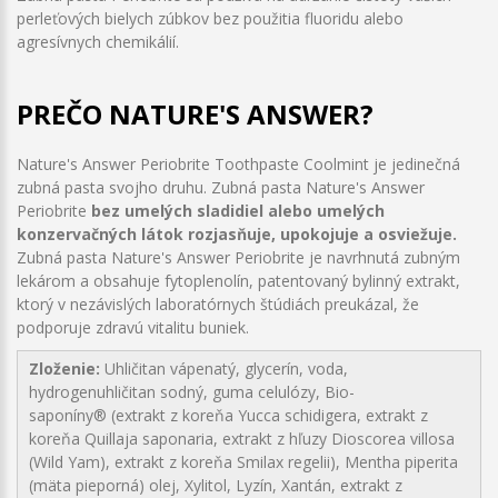
perleťových bielych zúbkov bez použitia fluoridu alebo
agresívnych chemikálií.
PREČO NATURE'S ANSWER?
Nature's Answer Periobrite Toothpaste Coolmint je jedinečná
zubná pasta svojho druhu. Zubná pasta Nature's Answer
Periobrite
bez umelých sladidiel alebo umelých
konzervačných látok rozjasňuje, upokojuje a osviežuje.
Zubná pasta Nature's Answer Periobrite je navrhnutá zubným
lekárom a obsahuje fytoplenolín, patentovaný bylinný extrakt,
ktorý v nezávislých laboratórnych štúdiách preukázal, že
podporuje zdravú vitalitu buniek.
Zloženie:
Uhličitan vápenatý, glycerín, voda,
hydrogenuhličitan sodný, guma celulózy, Bio-
saponíny® (extrakt z koreňa Yucca schidigera, extrakt z
koreňa Quillaja saponaria, extrakt z hľuzy Dioscorea villosa
(Wild Yam), extrakt z koreňa Smilax regelii), Mentha piperita
(mäta pieporná) olej, Xylitol, Lyzín, Xantán, extrakt z