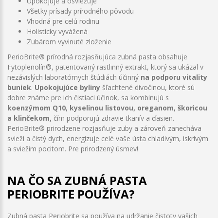
Upokojuje a osviežuje
Všetky prísady prírodného pôvodu
Vhodná pre celú rodinu
Holisticky vyvážená
Zubárom vyvinuté zloženie
PerioBrite® prírodná rozjasňujúca zubná pasta obsahuje
Fytoplenolín®, patentovaný rastlinný extrakt, ktorý sa ukázal v
nezávislých laboratórnych štúdiách účinný
na podporu vitality
buniek
.
Upokojujúce byliny
šľachtené divočinou, ktoré sú
dobre známe pre ich čistiaci účinok, sa kombinujú s
koenzýmom Q10, kyselinou listovou, oreganom, škoricou
a klinčekom,
čím podporujú zdravie tkanív a ďasien.
PerioBrite® prirodzene rozjasňuje zuby a zároveň zanecháva
svieži a čistý dych, energizuje celé vaše ústa chladivým, iskrivým
a sviežim pocitom. Pre prirodzený úsmev!
NA ČO SA ZUBNÁ PASTA
PERIOBRITE POUŽÍVA?
Zubná pasta Periobrite sa používa na udržanie čistoty vašich