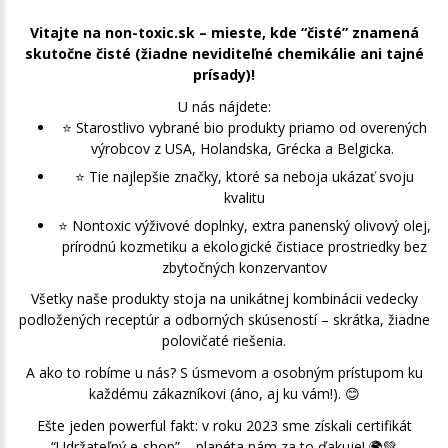
Vitajte na non-toxic.sk – mieste, kde “čisté” znamená
skutočne čisté (žiadne neviditeľné chemikálie ani tajné
prísady)!
U nás nájdete:
⭐️ Starostlivo vybrané bio produkty priamo od overených
výrobcov z USA, Holandska, Grécka a Belgicka.
⭐️ Tie najlepšie značky, ktoré sa neboja ukázať svoju
kvalitu
⭐️ Nontoxic výživové doplnky, extra panenský olivový olej,
prírodnú kozmetiku a ekologické čistiace prostriedky bez
zbytočných konzervantov
Všetky naše produkty stoja na unikátnej kombinácii vedecky
podložených receptúr a odborných skúseností – skrátka, žiadne
polovičaté riešenia.
A ako to robíme u nás? S úsmevom a osobným prístupom ku
každému zákazníkovi (áno, aj ku vám!). 😊
Ešte jeden powerful fakt: v roku 2023 sme získali certifikát
“Udržateľný e-shop” – planéta nám za to ďakuje! 🌍💚