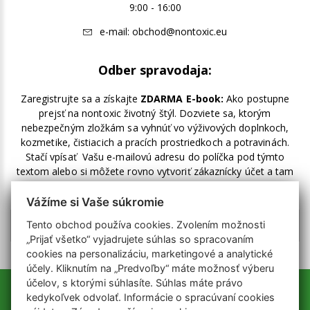
9:00 - 16:00
e-mail:
obchod@nontoxic.eu
Odber spravodaja:
Zaregistrujte sa a získajte
ZDARMA E-book:
Ako postupne
prejsť na nontoxic životný štýl. Dozviete sa, ktorým
nebezpečným zložkám sa vyhnúť vo výživových doplnkoch,
kozmetike, čistiacich a pracích prostriedkoch a potravinách.
Stačí vpísať Vašu e-mailovú adresu do políčka pod týmto
textom alebo si môžete rovno vytvoriť zákaznícky účet a tam
zakliknúť odber noviniek.
Vážíme si Vaše súkromie
Tento obchod používa cookies. Zvolením možnosti
„Prijať všetko“ vyjadrujete súhlas so spracovaním
cookies na personalizáciu, marketingové a analytické
účely. Kliknutím na „Predvoľby“ máte možnosť výberu
účelov, s ktorými súhlasíte. Súhlas máte právo
kedykoľvek odvolať. Informácie o spracúvaní cookies