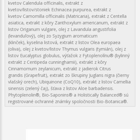
kvetov Calendula officinalis, extrakt z
kvetov/listov/stoniek Echinacea purpurea, extrakt z
kvetov Camomilla officinalis (Matricaria), extrakt z Centella
asiatica, extrakt z kôry Zanthoxylum americanum, extrakt z
listov Origanum vulgare, olej z Lavandula angustifolia
(levanduľový), olej zo Syzygium aromaticum
(klinček), kyselina listová, extrakt z listov Olea europaea
(oliva), olej z kvetov/listov Thymus vulgaris (tymián), olej z
listov Eucalyptus globulus, výťažok z Fytoplenolínu® (bylinný
extrakt z Centipeda cunninghamii), extrakt z kôry
Cinnamomum zeylanicum, extrakt z jadierok Citrus
grandis (Grapefruit), extrakt zo škrupiny Juglans nigra (čierny
vlašský orech), Ubiquinone (CoQ10), extrakt z listov Camellia
sinensis (zelený čaj), šťava z listov Aloe barbadensis.
Phytoplenolin®, Bio-Saponins® a Holistically Balanced® sú
registrované ochranné známky spoločnosti Bio-Botanica®.