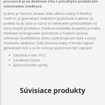
procesoch je na dnešnom trhu s prírodnými produktami
mimoriadne zriedkavá.
Aj dnes je Nature's Answer stále vášňou rodiny D'Amelios.
Frank Sr. je generálnym riaditeľom spoločnosti a aktívne sa
podieľa na jej raste a rozvoji so zameraním predovšetkým na
vývoj nových produktov; Frankova manželka Josephine pomáha
dohliadať na fungovanie spoločnosti a Frankovi synovia
zohrávajú neoddeliteľnú úlohu v pokračujúcom raste a vývoji
Frankovho dedičstva. Ďalší členovia rodiny D’Amelio naprieč
generáciami boli a sú do rozvoja spoločnosti tiež zapojení.
Založená v roku 1972
Zasvätená čistote
Špičková kvalita výroby
Súvisiace produkty