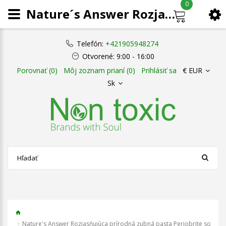
0
Nature´s Answer Rozjasňujúca prírodná zubná pasta Periobrite so xylitolom bez fluoridu 113,4 g
Telefón:
+421905948274
Otvorené:
9:00 - 16:00
Porovnať (0)
Môj zoznam prianí (0)
Prihlásiť sa
€ EUR
Sk
Nature's Answer Rozjasňujúca prírodná zubná pasta Periobrite so