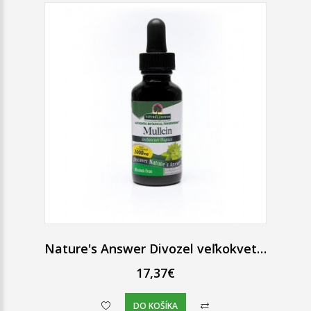
Nature's Answer Divozel veľkokvetý bylinné kvapky 30 ml
17,37€
DO KOŠÍKA