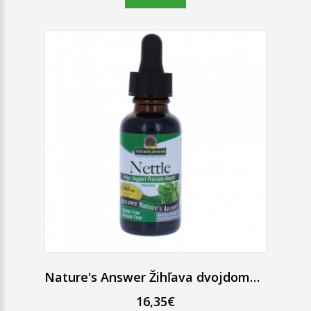
Nature's Answer Žihľava dvojdomá bylinné kvapky 30 ml
16,35€