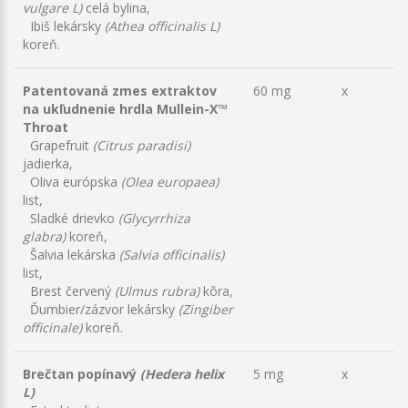
vulgare L)
celá bylina,
Ibiš lekársky
(Athea officinalis L)
koreň.
Patentovaná zmes extraktov
60 mg
x
na ukľudnenie hrdla Mullein-X™
Throat
Grapefruit
(Citrus paradisi)
jadierka,
Oliva európska
(Olea europaea)
list,
Sladké drievko
(Glycyrrhiza
glabra)
koreň,
Šalvia lekárska
(Salvia officinalis)
list,
Brest červený
(Ulmus rubra)
kôra,
Ďumbier/zázvor lekársky
(Zingiber
officinale)
koreň.
Brečtan popínavý
(Hedera helix
5 mg
x
L)