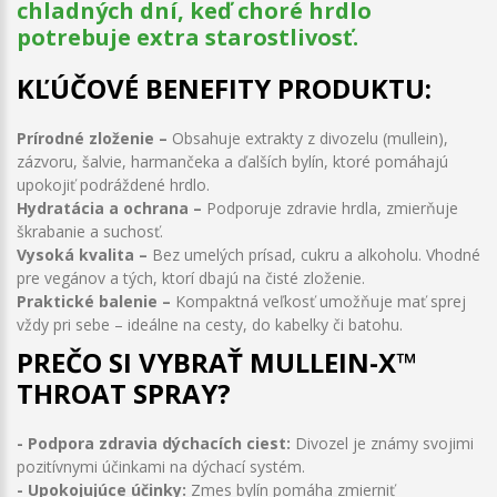
chladných dní, keď choré hrdlo
potrebuje extra starostlivosť.
KĽÚČOVÉ BENEFITY PRODUKTU:
Prírodné zloženie –
Obsahuje extrakty z divozelu (mullein),
zázvoru, šalvie, harmančeka a ďalších bylín, ktoré pomáhajú
upokojiť podráždené hrdlo.
Hydratácia a ochrana –
Podporuje zdravie hrdla, zmierňuje
škrabanie a suchosť.
Vysoká kvalita –
Bez umelých prísad, cukru a alkoholu. Vhodné
pre vegánov a tých, ktorí dbajú na čisté zloženie.
Praktické balenie –
Kompaktná veľkosť umožňuje mať sprej
vždy pri sebe – ideálne na cesty, do kabelky či batohu.
PREČO SI VYBRAŤ MULLEIN-X™
THROAT SPRAY?
- Podpora zdravia dýchacích ciest:
Divozel je známy svojimi
pozitívnymi účinkami na dýchací systém.
- Upokojujúce účinky:
Zmes bylín pomáha zmierniť