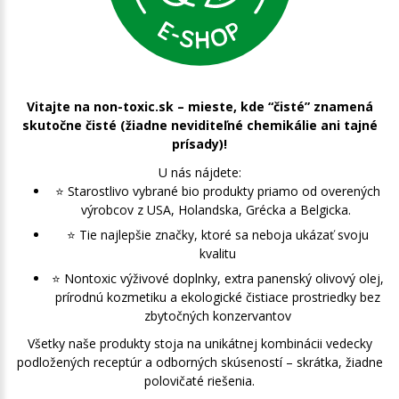
Vitajte na non-toxic.sk – mieste, kde “čisté” znamená
skutočne čisté (žiadne neviditeľné chemikálie ani tajné
prísady)!
U nás nájdete:
⭐️ Starostlivo vybrané bio produkty priamo od overených
výrobcov z USA, Holandska, Grécka a Belgicka.
⭐️ Tie najlepšie značky, ktoré sa neboja ukázať svoju
kvalitu
⭐️ Nontoxic výživové doplnky, extra panenský olivový olej,
prírodnú kozmetiku a ekologické čistiace prostriedky bez
zbytočných konzervantov
Všetky naše produkty stoja na unikátnej kombinácii vedecky
podložených receptúr a odborných skúseností – skrátka, žiadne
polovičaté riešenia.