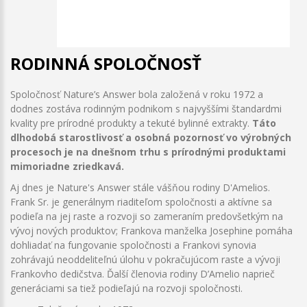
RODINNÁ SPOLOČNOSŤ
Spoločnosť Nature’s Answer bola založená v roku 1972 a
dodnes zostáva rodinným podnikom s najvyššími štandardmi
kvality pre prírodné produkty a tekuté bylinné extrakty.
Táto
dlhodobá starostlivosť a osobná pozornosť vo výrobných
procesoch je na dnešnom trhu s prírodnými produktami
mimoriadne zriedkavá.
Aj dnes je Nature's Answer stále vášňou rodiny D'Amelios.
Frank Sr. je generálnym riaditeľom spoločnosti a aktívne sa
podieľa na jej raste a rozvoji so zameraním predovšetkým na
vývoj nových produktov; Frankova manželka Josephine pomáha
dohliadať na fungovanie spoločnosti a Frankovi synovia
zohrávajú neoddeliteľnú úlohu v pokračujúcom raste a vývoji
Frankovho dedičstva. Ďalší členovia rodiny D’Amelio naprieč
generáciami sa tiež podieľajú na rozvoji spoločnosti.