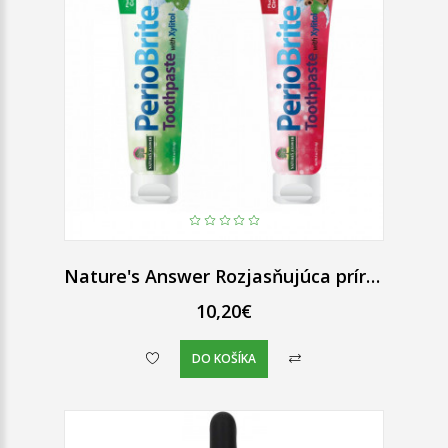
Nature's Answer Rozjasňujúca prírodná zubná pasta Periobrite so xylitolom bez fluoridu 113,4 g
10,20€
DO KOŠÍKA