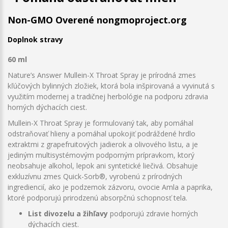
Non-GMO Overené nongmoproject.org
Doplnok stravy
60 ml
Nature’s Answer Mullein-X Throat Spray je prírodná zmes
kľúčových bylinných zložiek, ktorá bola inšpirovaná a vyvinutá s
využitím modernej a tradičnej herbológie na podporu zdravia
horných dýchacích ciest.
Mullein-X Throat Spray je formulovaný tak, aby pomáhal
odstraňovať hlieny a pomáhal upokojiť podráždené hrdlo
extraktmi z grapefruitových jadierok a olivového listu, a je
jediným multisystémovým podporným prípravkom, ktorý
neobsahuje alkohol, lepok ani syntetické liečivá. Obsahuje
exkluzívnu zmes Quick-Sorb®, vyrobenú z prírodných
ingrediencií, ako je podzemok zázvoru, ovocie Amla a paprika,
ktoré podporujú prirodzenú absorpčnú schopnosť tela.
List divozelu a žihľavy
podporujú zdravie horných
dýchacích ciest.