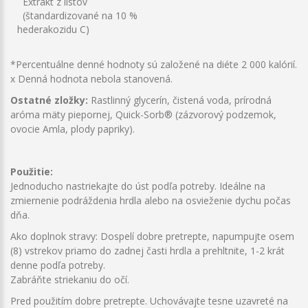
Extrakt z listov
(štandardizované na 10 %
hederakozidu C)
*Percentuálne denné hodnoty sú založené na diéte 2 000 kalórií.
x Denná hodnota nebola stanovená.
Ostatné zložky:
Rastlinný glycerín, čistená voda, prírodná
aróma mäty piepornej, Quick-Sorb® (zázvorový podzemok,
ovocie Amla, plody papriky).
Použitie:
Jednoducho nastriekajte do úst podľa potreby. Ideálne na
zmiernenie podráždenia hrdla alebo na osvieženie dychu počas
dňa.
Ako doplnok stravy: Dospelí dobre pretrepte, napumpujte osem
(8) vstrekov priamo do zadnej časti hrdla a prehltnite, 1-2 krát
denne podľa potreby.
Zabráňte striekaniu do očí.
Pred použitím dobre pretrepte. Uchovávajte tesne uzavreté na