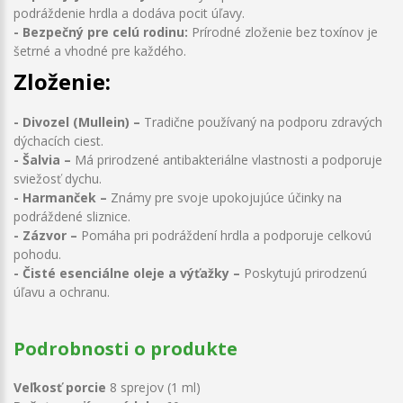
podráždenie hrdla a dodáva pocit úľavy.
- Bezpečný pre celú rodinu:
Prírodné zloženie bez toxínov je
šetrné a vhodné pre každého.
Zloženie:
- Divozel (Mullein) –
Tradične používaný na podporu zdravých
dýchacích ciest.
- Šalvia –
Má prirodzené antibakteriálne vlastnosti a podporuje
sviežosť dychu.
- Harmanček –
Známy pre svoje upokojujúce účinky na
podráždené sliznice.
- Zázvor –
Pomáha pri podráždení hrdla a podporuje celkovú
pohodu.
- Čisté esenciálne oleje a výťažky –
Poskytujú prirodzenú
úľavu a ochranu.
Podrobnosti o produkte
Veľkosť porcie
8 sprejov (1 ml)