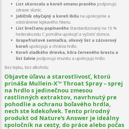
List skorocelu a koreň omanu pravého
podporujú
zdravie slizníc.
Jablčník obyčajný a koreň ibišu
na upokojenie a
odstránenie lepkavého hlienu.
List brečtanu popínavého
štandardizovaný na 10 %
hederakozidu C pomáha upokojiť a vyčistiť sliznice.
Grapefruitové semiačka, olivový list a zázvorový
koreň
upokojujú a chránia hrdlo.
Koreň sladkého drievka, kôra červeného brestu a
list šalvie
podporujú imunitu a upokojujú hrdlo.
Bez lepku, bez alkoholu
Objavte úľavu a starostlivosť, ktorú
prináša Mullein-X™ Throat Spray – sprej
na hrdlo s jedinečnou zmesou
rastlinných extraktov, navrhnutý pre
pohodlie a ochranu boľavého hrdla,
nech ste kdekoľvek. Tento prírodný
produkt od Nature’s Answer je ideálny
spoločník na cesty, do práce alebo počas