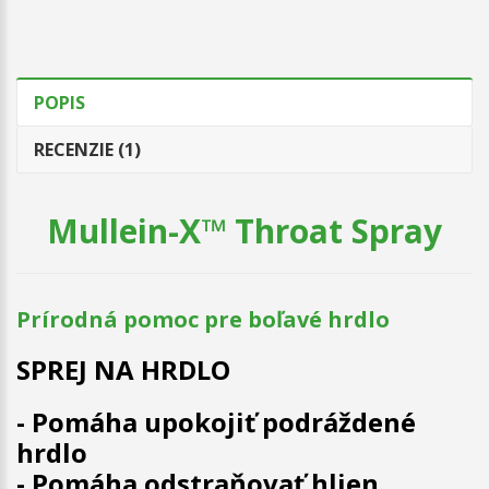
POPIS
RECENZIE (1)
Mullein-X™ Throat Spray
Prírodná pomoc pre boľavé hrdlo
SPREJ NA HRDLO
- Pomáha upokojiť podráždené
hrdlo
- Pomáha odstraňovať hlien