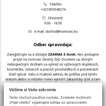
Telefón:
+421905948274
Otvorené:
9:00 - 16:00
e-mail:
obchod@nontoxic.eu
Odber spravodaja:
Zaregistrujte sa a získajte
ZDARMA E-book:
Ako postupne
prejsť na nontoxic životný štýl. Dozviete sa, ktorým
nebezpečným zložkám sa vyhnúť vo výživových doplnkoch,
kozmetike, čistiacich a pracích prostriedkoch a potravinách.
Stačí vpísať Vašu e-mailovú adresu do políčka pod týmto
textom alebo si môžete rovno vytvoriť zákaznícky účet a tam
zakliknúť odber noviniek.
Vážíme si Vaše súkromie
Tento obchod používa cookies. Zvolením možnosti
„Prijať všetko“ vyjadrujete súhlas so spracovaním