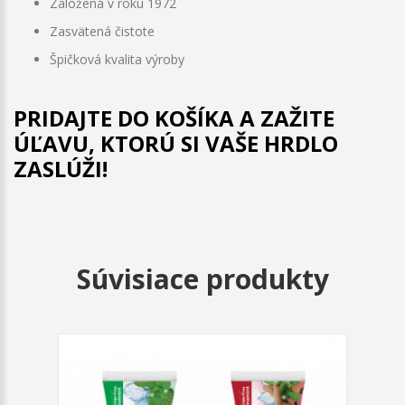
Založená v roku 1972
Zasvätená čistote
Špičková kvalita výroby
PRIDAJTE DO KOŠÍKA A ZAŽITE
ÚĽAVU, KTORÚ SI VAŠE HRDLO
ZASLÚŽI!
Súvisiace produkty