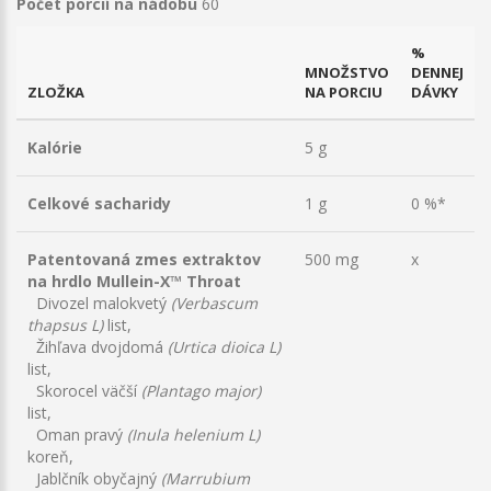
Počet porcií na nádobu
60
%
MNOŽSTVO
DENNEJ
ZLOŽKA
NA PORCIU
DÁVKY
Kalórie
5 g
Celkové sacharidy
1 g
0 %*
Patentovaná zmes extraktov
500 mg
x
na hrdlo Mullein-X™ Throat
Divozel malokvetý
(Verbascum
thapsus L)
list,
Žihľava dvojdomá
(Urtica dioica L)
list,
Skorocel väčší
(Plantago major)
list,
Oman pravý
(Inula helenium L)
koreň,
Jablčník obyčajný
(Marrubium