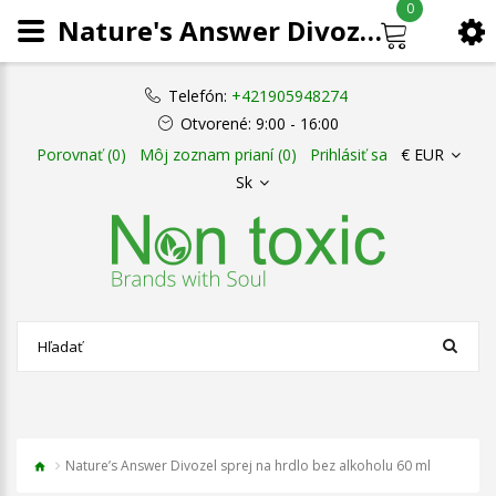
0
Nature's Answer Divozel sprej na hrdlo bez alkoholu 60 ml
Telefón:
+421905948274
Otvorené:
9:00 - 16:00
Porovnať (0)
Môj zoznam prianí (0)
Prihlásiť sa
€ EUR
Sk
Nature’s Answer Divozel sprej na hrdlo bez alkoholu 60 ml