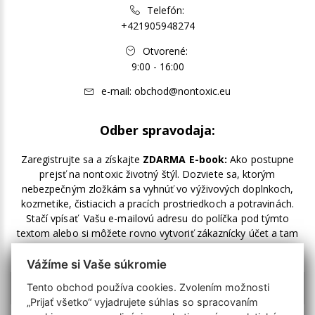
Telefón:
+421905948274
Otvorené:
9:00 - 16:00
e-mail:
obchod@nontoxic.eu
Odber spravodaja:
Zaregistrujte sa a získajte
ZDARMA E-book:
Ako postupne
prejsť na nontoxic životný štýl. Dozviete sa, ktorým
nebezpečným zložkám sa vyhnúť vo výživových doplnkoch,
kozmetike, čistiacich a pracích prostriedkoch a potravinách.
Stačí vpísať Vašu e-mailovú adresu do políčka pod týmto
textom alebo si môžete rovno vytvoriť zákaznícky účet a tam
zakliknúť odber noviniek.
Vážíme si Vaše súkromie
Tento obchod používa cookies. Zvolením možnosti
„Prijať všetko“ vyjadrujete súhlas so spracovaním