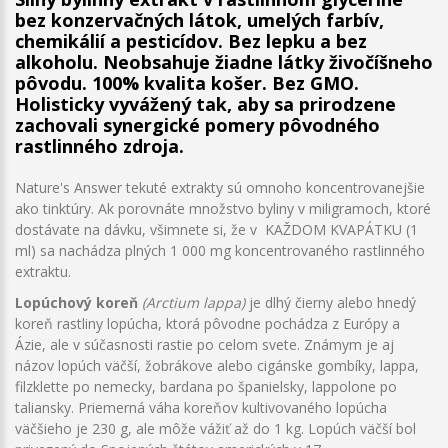
bez konzervačných látok, umelých farbív,
chemikálií a pesticídov. Bez lepku a bez
alkoholu. Neobsahuje žiadne látky živočíšneho
pôvodu. 100% kvalita košer. Bez GMO.
Holisticky vyvážený tak, aby sa prirodzene
zachovali synergické pomery pôvodného
rastlinného zdroja.
Nature's Answer tekuté extrakty sú omnoho koncentrovanejšie
ako tinktúry. Ak porovnáte množstvo byliny v miligramoch, ktoré
dostávate na dávku, všimnete si, že v KAŽDOM KVAPÁTKU (1
ml) sa nachádza plných 1 000 mg koncentrovaného rastlinného
extraktu.
Lopúchový koreň
(Arctium lappa)
je dlhý čierny alebo hnedý
koreň rastliny lopúcha, ktorá pôvodne pochádza z Európy a
Ázie, ale v súčasnosti rastie po celom svete. Známym je aj
názov lopúch väčší, žobrákove alebo cigánske gombíky, lappa,
filzklette po nemecky, bardana po španielsky, lappolone po
taliansky. Priemerná váha koreňov kultivovaného lopúcha
väčšieho je 230 g, ale môže vážiť až do 1 kg. Lopúch väčší bol