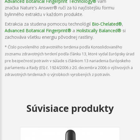
Advanced Botanical Fingerprint Technology®
vám
značka Nature's Answer® ručí za tú najčistejšiu formu
bylinného extraktu v každom produkte.
Extrakcia za studena pomocou technológií
Bio-Chelated®
,
Advanced Botanical Fingerprint®
a
Holistically Balanced®
si
zachováva všetku energiu pôvodnej rastliny.
* Číslo povoleného zdravotného tvrdenia podľa Konsolidovaného
zoznamu zdravotných tvrdení podľa článku 13, ktoré vydal Európsky úrad
pre bezpečnosť potravín v súlade s článkom 13 nariadenia Európskeho
parlamentu a Rady (ES) č. 1924/2006 z 20. decembra 2006 o výživových a
zdravotných tvrdeniach o výrobkoch vyrobených z potravín.
Súvisiace produkty