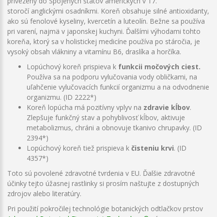
privezený do Spojených štátov amerických v 17.
storočí anglickými osadníkmi. Koreň obsahuje silné antioxidanty,
ako sú fenolové kyseliny, kvercetín a luteolín. Bežne sa používa
pri varení, najmä v japonskej kuchyni. Ďalšími výhodami tohto
koreňa, ktorý sa v holistickej medicíne používa po stáročia, je
vysoký obsah vlákniny a vitamínu B6, draslíka a horčíka.
Lopúchový koreň prispieva k
funkcii močových ciest.
Používa sa na podporu vylučovania vody obličkami, na
uľahčenie vylučovacích funkcií organizmu a na odvodnenie
organizmu. (ID 2222*)
Koreň lopúcha má pozitívny vplyv na
zdravie kĺbov
.
Zlepšuje funkčný stav a pohyblivosť kĺbov, aktivuje
metabolizmus, chráni a obnovuje tkanivo chrupavky. (ID
2394*)
Lopúchový koreň tiež prispieva k
čisteniu krvi
. (ID
4357*)
Toto sú povolené zdravotné tvrdenia v EU. Ďalšie zdravotné
účinky tejto úžasnej rastlinky si prosím naštujte z dostupných
zdrojov alebo literatúry.
Pri použití pokročilej technológie botanických odtlačkov prstov