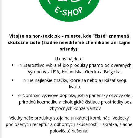
Vitajte na non-toxic.sk – mieste, kde “čisté” znamená
skutočne čisté (žiadne neviditeľné chemikálie ani tajné
prísady)!
U nás nájdete:
⭐️ Starostlivo vybrané bio produkty priamo od overených
výrobcov z USA, Holandska, Grécka a Belgicka.
⭐️ Tie najlepšie značky, ktoré sa neboja ukázať svoju
kvalitu
⭐️ Nontoxic výživové doplnky, extra panenský olivový olej,
prírodnú kozmetiku a ekologické čistiace prostriedky bez
zbytočných konzervantov
Všetky naše produkty stoja na unikátnej kombinácii vedecky
podložených receptúr a odborných skúseností – skrátka, žiadne
polovičaté riešenia.