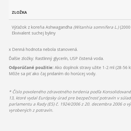
ZLOŽKA
Výťažok z koreňa Ashwagandha
(Witanhia somnifera L.)
(2000
Ekvivalent suchej byliny
x Denná hodnota nebola stanovená.
Ďalšie zložky: Rastlinný glycerín, USP čistená voda.
Odporúčané použitie:
Ako doplnok stravy užite 1-2 ml (28-56 
Môže sa piť ako čaj pridaním do horúcej vody.
* Číslo povoleného zdravotného tvrdenia podľa Konsolidovan
13, ktoré vydal Európsky úrad pre bezpečnosť potravín v súl
parlamentu a Rady (ES) č. 1924/2006 z 20. decembra 2006 o vý
vyrobených z potravín.