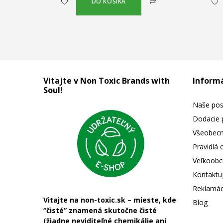
DO KOŠÍKA
Vitajte v Non Toxic Brands with
Inform
Soul!
Naše pos
Dodacie 
Všeobec
Pravidlá
Veľkoobc
Kontaktu
Reklamác
Vitajte na non-toxic.sk – mieste, kde
Blog
“čisté” znamená skutočne čisté
(žiadne neviditeľné chemikálie ani