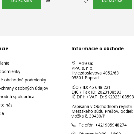
DO KOŠÍKA
DO KOŠÍKA
ácie
Informácie o obchode
lanie
Adresa:
PPA, s. r. o.
podmienky
Hviezdoslavova 4052/63
05801 Poprad
né obchodné podmienky
IČO / ID: 45 648 221
 ochrany osobných údajov
DIČ / Tax ID: 2023108593
hodná spolupráca
IČ DPH / VAT ID: SK2023108593
jte nás
Zapísaná v Obchodnom registri
Mestského súdu Prešov, oddiel:
ia
vložka č. 30430/P
Telefón:
+421905948274
Otvorené:
9:00 - 16:00