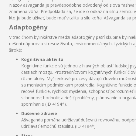
Názov ašvaganda je pravdepodobne odvodený od slova "ashva",
znamená vôňa. Predpokladá sa, že ide o odkaz na silnú zemitú vô
kto ju bude užívať, bude mať vitalitu a silu koňa. Ašvaganda sa 
Adaptogény
V tradičnom bylinkárstve medzi adaptogény patrí skupina byliniek
riešení náporov a stresov života, environmentálnych, fyzických
široké:
Kognitívna aktivita
Kognitívne funkcie sú jednou z hlavných oblastí ľudskej ps
častiach mozgu. Prostredníctvom kognitívnych funkcií člov
rôzne úlohy. Myšlienkové procesy dávajú človeku možnosť 
sa meniacim podmienkam prostredia. Kognitívne funkcie 
rečové funkcie, rýchlosť myslenia, schopnosť porozumieť 
schopnosť hodnotiť a riešiť problémy, plánovanie a organ
spomínanie (ID 4194*).
Duševné zdravie
Ašvaganda pomáha udržiavať duševnú rovnováhu, podporuj
udržiavať emočnú stabilitu. (ID 4194*)
Stres