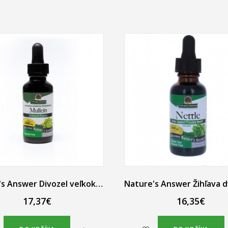
Nature's Answer Divozel veľkokvetý bylinné kvapky 30 ml
17,37€
16,35€