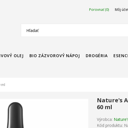
Porovnať (0)
Môj úče
IVOVÝ OLEJ
BIO ZÁZVOROVÝ NÁPOJ
DROGÉRIA
ESENC
 ml
Nature's 
60 ml
Výrobca:
Nature’
Kód produktu: 