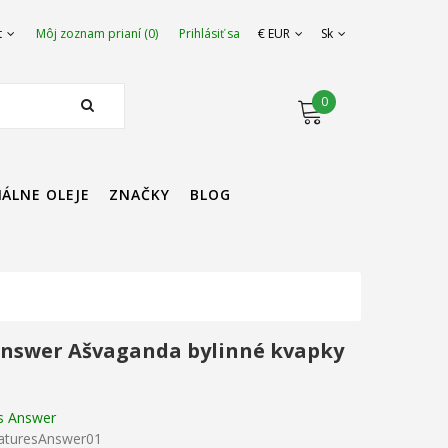
t
Môj zoznam prianí (0)
Prihlásiť sa
€ EUR
Sk
0
IÁLNE OLEJE
ZNAČKY
BLOG
Answer Ašvaganda bylinné kvapky
s Answer
NaturesAnswer01