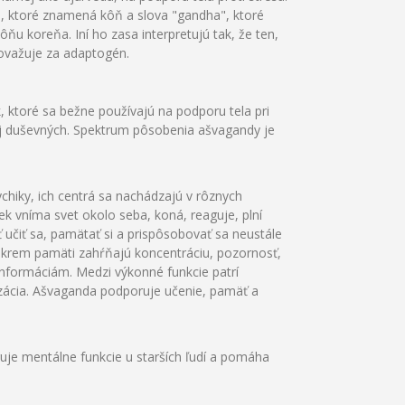
 ktoré znamená kôň a slova "gandha", ktoré
ňu koreňa. Iní ho zasa interpretujú tak, že ten,
považuje za adaptogén.
, ktoré sa bežne používajú na podporu tela pri
 aj duševných. Spektrum pôsobenia ašvagandy je
ychiky, ich centrá sa nachádzajú v rôznych
ek vníma svet okolo seba, koná, reaguje, plní
učiť sa, pamätať si a prispôsobovať sa neustále
okrem pamäti zahŕňajú koncentráciu, pozornosť,
informáciám. Medzi výkonné funkcie patrí
izácia. Ašvaganda podporuje učenie, pamäť a
e mentálne funkcie u starších ľudí a pomáha