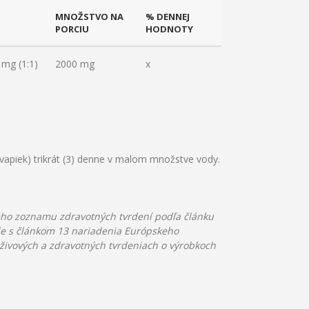
MNOŽSTVO NA
% DENNEJ
PORCIU
HODNOTY
 mg (1:1)
2000 mg
x
kvapiek) trikrát (3) denne v malom množstve vody.
ého zoznamu zdravotných tvrdení podľa článku
ade s článkom 13 nariadenia Európskeho
živových a zdravotných tvrdeniach o výrobkoch