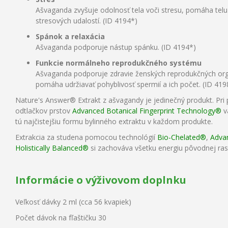
Ašvaganda zvyšuje odolnosť tela voči stresu, pomáha telu
stresových udalostí. (ID 4194*)
Spánok a relaxácia
Ašvaganda podporuje nástup spánku. (ID 4194*)
Funkcie normálneho reprodukčného systému
Ašvaganda podporuje zdravie ženských reprodukčných org
pomáha udržiavať pohyblivosť spermií a ich počet. (ID 419
Nature's Answer® Extrakt z ašvagandy je jedinečný produkt. Pri 
odtlačkov prstov
Advanced Botanical Fingerprint Technology®
v
tú najčistejšiu formu bylinného extraktu v každom produkte.
Extrakcia za studena pomocou technológií
Bio-Chelated®
,
Advan
Holistically Balanced®
si zachováva všetku energiu pôvodnej rast
Informácie o výživovom doplnku
Veľkosť dávky 2 ml (cca 56 kvapiek)
Počet dávok na fľaštičku 30