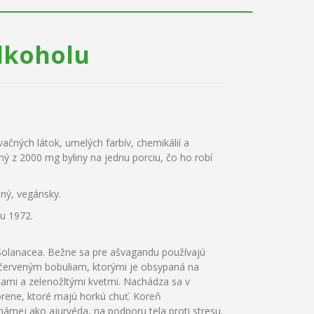
alkoholu
ačných látok, umelých farbív, chemikálií a
ý z 2000 mg byliny na jednu porciu, čo ho robí
ený, vegánsky.
u 1972.
n Solanacea. Bežne sa pre ašvagandu používajú
červeným bobuliam, ktorými je obsypaná na
stami a zelenožltými kvetmi. Nachádza sa v
korene, ktoré majú horkú chuť. Koreň
námej ako ajurvéda, na podporu tela proti stresu.