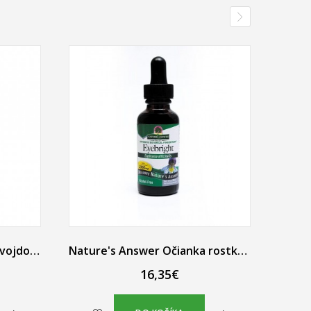
Nature's Answer Žihľava dvojdomá bylinné kvapky 30 ml
Nature's Answer Očianka rostkovova tekutý extrakt 30 ml
16,35€