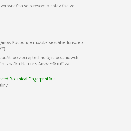
 vyrovnať sa so stresom a zotaviť sa zo
ánov. Podporuje mužské sexuálne funkcie a
8*)
použití pokročilej technológie botanických
ám značka Nature's Answer® ručí za
ced Botanical Fingerprint®
a
liny.