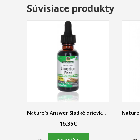
Súvisiace produkty
Nature's Answer Sladké drievko bylinné kvapky 30 ml
16,35€