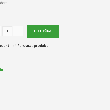
ladom
DO KOŠÍKA
odukt
Porovnať produkt
iu