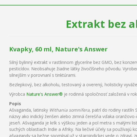
Extrakt bez 
Kvapky, 60 ml, Nature's Answer
Silný bylinný extrakt v rastlinnom glyceríne bez GMO, bez konzerv
pesticídov. Neobsahuje žiadne látky živočíšneho pôvodu. Vyroben
silnejším v porovnaní s tinktúrami.
Bezlepkový, bez alkoholu, testovaný a overený, holisticky vyváž
Výrobca
Nature's Answer®
je rodinná spoločnosť založená v rok
Popis
Ašvaganda, latinsky
Withania somnifera,
patrí do rodiny rastlí
názvy ako indický ženšen alebo zimná čerešňa vďaka oranžovo-
jeseň. Ašvaganda je krík s výškou jeden a pol metra s malými li
suchých oblastiach Indie a Afriky. Na liečivé účely sa používajú 
ašvagandy sa bežne spomínal už v staroindickej vede o zdraví, z