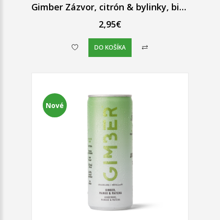
Gimber Zázvor, citrón & bylinky, bio perlivý nápoj, 250 ml
2,95€
DO KOŠÍKA
Nové