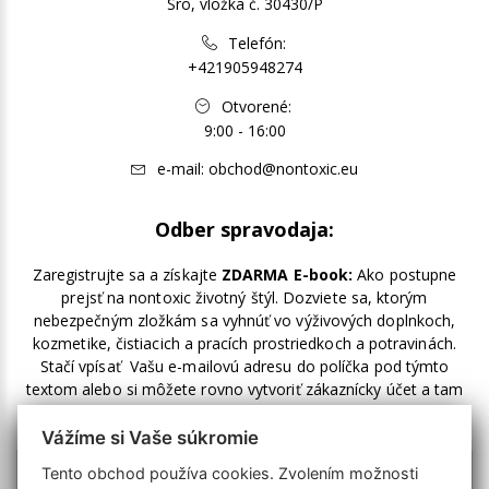
Sro, vložka č. 30430/P
Telefón:
+421905948274
Otvorené:
9:00 - 16:00
e-mail:
obchod@nontoxic.eu
Odber spravodaja:
Zaregistrujte sa a získajte
ZDARMA E-book:
Ako postupne
prejsť na nontoxic životný štýl. Dozviete sa, ktorým
nebezpečným zložkám sa vyhnúť vo výživových doplnkoch,
kozmetike, čistiacich a pracích prostriedkoch a potravinách.
Stačí vpísať Vašu e-mailovú adresu do políčka pod týmto
textom alebo si môžete rovno vytvoriť zákaznícky účet a tam
zakliknúť odber noviniek.
Vážíme si Vaše súkromie
Tento obchod používa cookies. Zvolením možnosti