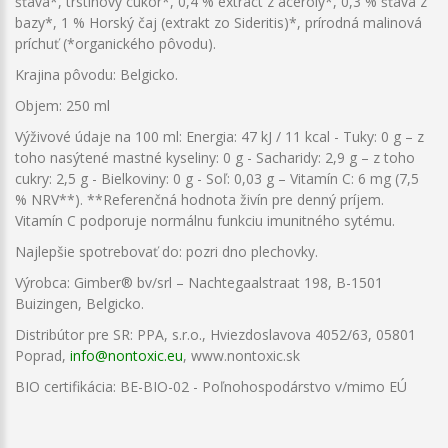
šťava*, trstinový cukor*, 0,4 % extract z aceroly*, 0,3 % šťava z
bazy*, 1 % Horský čaj (extrakt zo Sideritis)*, prírodná malinová
príchuť (*organického pôvodu).
Krajina pôvodu: Belgicko.
Objem: 250 ml
Výživové údaje na 100 ml: Energia: 47 kJ / 11 kcal - Tuky: 0 g – z
toho nasýtené mastné kyseliny: 0 g - Sacharidy: 2,9 g – z toho
cukry: 2,5 g - Bielkoviny: 0 g - Soľ: 0,03 g – Vitamín C: 6 mg (7,5
% NRV**). **Referenčná hodnota živín pre denný príjem.
Vitamín C podporuje normálnu funkciu imunitného sytému.
Najlepšie spotrebovať do: pozri dno plechovky.
Výrobca: Gimber® bv/srl – Nachtegaalstraat 198, B-1501
Buizingen, Belgicko.
Distribútor pre SR: PPA, s.r.o., Hviezdoslavova 4052/63, 05801
Poprad,
info@nontoxic.eu
, www.nontoxic.sk
BIO certifikácia: BE-BIO-02 - Poľnohospodárstvo v/mimo EÚ