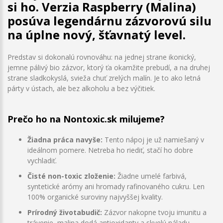
si ho. Verzia Raspberry (Malina)
posúva legendárnu zázvorovú silu
na úplne nový, šťavnatý level.
Predstav si dokonalú rovnováhu: na jednej strane ikonický,
jemne pálivý bio zázvor, ktorý ťa okamžite prebudí, a na druhej
strane sladkokyslá, svieža chuť zrelých malín. Je to ako letná
párty v ústach, ale bez alkoholu a bez výčitiek.
Prečo ho na Nontoxic.sk milujeme?
Žiadna práca navyše:
Tento nápoj je už namiešaný v
ideálnom pomere. Netreba ho riediť, stačí ho dobre
vychladiť.
Čisté non-toxic zloženie:
Žiadne umelé farbivá,
syntetické arómy ani hromady rafinovaného cukru. Len
100% organické suroviny najvyššej kvality.
Prírodný životabudič:
Zázvor nakopne tvoju imunitu a
trávenie, malina dodá antioxidanty a skvelú náladu.