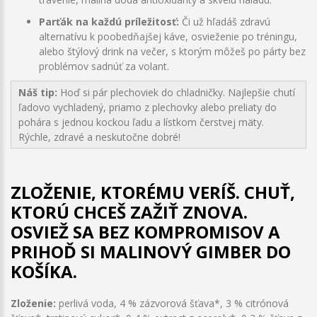
Parťák na každú príležitosť:
Či už hľadáš zdravú
alternatívu k poobedňajšej káve, osvieženie po tréningu,
alebo štýlový drink na večer, s ktorým môžeš po párty bez
problémov sadnúť za volant.
Náš tip:
Hoď si pár plechoviek do chladničky. Najlepšie chutí
ľadovo vychladený, priamo z plechovky alebo preliaty do
pohára s jednou kockou ľadu a lístkom čerstvej mäty.
Rýchle, zdravé a neskutočne dobré!
ZLOŽENIE, KTORÉMU VERÍŠ. CHUŤ,
KTORÚ CHCEŠ ZAŽIŤ ZNOVA.
OSVIEŽ SA BEZ KOMPROMISOV A
PRIHOĎ SI MALINOVÝ GIMBER DO
KOŠÍKA.
Zloženie:
perlivá voda, 4 % zázvorová šťava*, 3 % citrónová