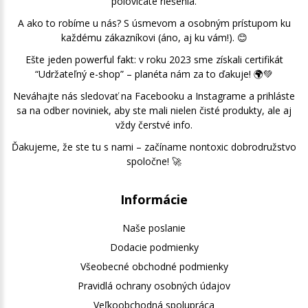
polovičaté riešenia.
A ako to robíme u nás? S úsmevom a osobným prístupom ku
každému zákazníkovi (áno, aj ku vám!). 😊
Ešte jeden powerful fakt: v roku 2023 sme získali certifikát
“Udržateľný e-shop” – planéta nám za to ďakuje! 🌍💚
Neváhajte nás sledovať na Facebooku a Instagrame a prihláste
sa na odber noviniek, aby ste mali nielen čisté produkty, ale aj
vždy čerstvé info.
Ďakujeme, že ste tu s nami – začíname nontoxic dobrodružstvo
spoločne! 🚀
Informácie
Naše poslanie
Dodacie podmienky
Všeobecné obchodné podmienky
Pravidlá ochrany osobných údajov
Veľkoobchodná spolupráca