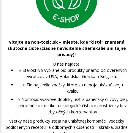
Vitajte na non-toxic.sk – mieste, kde “čisté” znamená
skutočne čisté (žiadne neviditeľné chemikálie ani tajné
prísady)!
U nás nájdete:
⭐️ Starostlivo vybrané bio produkty priamo od overených
výrobcov z USA, Holandska, Grécka a Belgicka.
⭐️ Tie najlepšie značky, ktoré sa neboja ukázať svoju
kvalitu
⭐️ Nontoxic výživové doplnky, extra panenský olivový olej,
prírodnú kozmetiku a ekologické čistiace prostriedky bez
zbytočných konzervantov
Všetky naše produkty stoja na unikátnej kombinácii vedecky
podložených receptúr a odborných skúseností – skrátka, žiadne