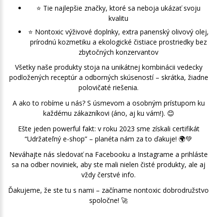
⭐️ Tie najlepšie značky, ktoré sa neboja ukázať svoju
kvalitu
⭐️ Nontoxic výživové doplnky, extra panenský olivový olej,
prírodnú kozmetiku a ekologické čistiace prostriedky bez
zbytočných konzervantov
Všetky naše produkty stoja na unikátnej kombinácii vedecky
podložených receptúr a odborných skúseností – skrátka, žiadne
polovičaté riešenia.
A ako to robíme u nás? S úsmevom a osobným prístupom ku
každému zákazníkovi (áno, aj ku vám!). 😊
Ešte jeden powerful fakt: v roku 2023 sme získali certifikát
“Udržateľný e-shop” – planéta nám za to ďakuje! 🌍💚
Neváhajte nás sledovať na Facebooku a Instagrame a prihláste
sa na odber noviniek, aby ste mali nielen čisté produkty, ale aj
vždy čerstvé info.
Ďakujeme, že ste tu s nami – začíname nontoxic dobrodružstvo
spoločne! 🚀