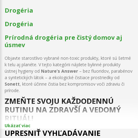
Drogéria
Drogéria
Prírodná drogéria pre čistý domov aj
úsmev
Objavte starostlivo vybrané non-toxic produkty, ktoré sú šetrné
k telu aj planéte. V tejto kategórii nájdete bylinné produkty
ústnej hygieny od
Nature’s Answer
– bez fluoridov, parabénov
a syntetických látok – a ekologické čistiace prostriedky od
Sonett
, ktoré účinne čistia bez kompromisov voči zdraviu či
prírode.
ZMEŇTE SVOJU KAŽDODENNÚ
RUTINU NA ZDRAVŠÍ A VEDOMÝ
RITUÁL!
Ukázať viac
UPRESNIŤ VYHĽADÁVANIE