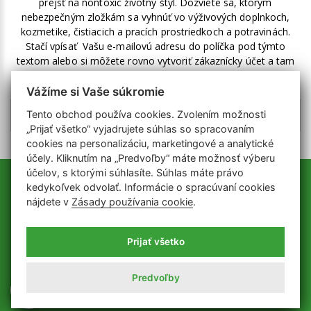
prejsť na nontoxic životný štýl. Dozviete sa, ktorým
nebezpečným zložkám sa vyhnúť vo výživových doplnkoch,
kozmetike, čistiacich a pracích prostriedkoch a potravinách.
Stačí vpísať Vašu e-mailovú adresu do políčka pod týmto
textom alebo si môžete rovno vytvoriť zákaznícky účet a tam
zakliknúť odber noviniek.
Vážíme si Vaše súkromie
Tento obchod používa cookies. Zvolením možnosti
„Prijať všetko“ vyjadrujete súhlas so spracovaním
cookies na personalizáciu, marketingové a analytické
účely. Kliknutím na „Predvoľby“ máte možnosť výberu
účelov, s ktorými súhlasíte. Súhlas máte právo
kedykoľvek odvolať. Informácie o spracúvaní cookies
nájdete v
Zásady používania cookie
.
Prijať všetko
Predvoľby
Nontoxic © 2026 | Created By
PSoIT