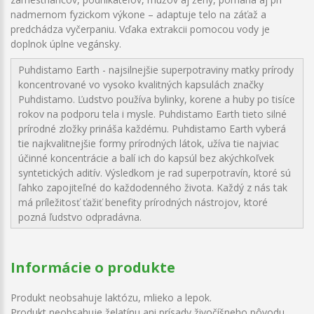
nadmernom fyzickom výkone – adaptuje telo na záťaž a
predchádza vyčerpaniu. Vďaka extrakcii pomocou vody je
doplnok úplne vegánsky.
Puhdistamo Earth - najsilnejšie superpotraviny matky prírody
koncentrované vo vysoko kvalitných kapsulách značky
Puhdistamo. Ľudstvo používa bylinky, korene a huby po tisíce
rokov na podporu tela i mysle. Puhdistamo Earth tieto silné
prírodné zložky prináša každému. Puhdistamo Earth vyberá
tie najkvalitnejšie formy prírodných látok, užíva tie najviac
účinné koncentrácie a balí ich do kapsúl bez akýchkoľvek
syntetických aditív. Výsledkom je rad superpotravín, ktoré sú
ľahko zapojiteľné do každodenného života. Každý z nás tak
má príležitosť ťažiť benefity prírodných nástrojov, ktoré
pozná ľudstvo odpradávna.
Informácie o produkte
Produkt neobsahuje laktózu, mlieko a lepok.
Produkt neobsahuje želatínu ani prísady živočíšneho pôvodu.