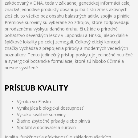
zakódovaný v DNA, teda v základnej genetickej informácii celej
značky! Jednotlivé produkty obsahujú iba čistú zmes aktívnych
zložiek, to všetko bez obsahu balastných aditív, spojív a plnidiel.
Prémiové suroviny sú vyberané zo zdrojov, ktoré zodpovedajú
prirodzenému výskytu daného druhu, či už ide o prírodné
bohatstvo severských lesov v Laponsku a Fínsku, alebo ďalšie
špičkové lokality po celej zemeguli. Celkový etický koncept
značky vychádza z prepojenia prírody a moderných vedeckých
poznatkov. Tento jedinečný prístup poskytuje jedinečné nutričné
a synergické botanické formulácie, ktoré sú hlboko účinné a
presne vyvážené.
PRÍSĽUB KVALITY
Výroba vo Fínsku
Vynikajúca biologická dostupnosť
Vysoko kvalitné suroviny
Žiadne zbytočné prísady alebo plnivá
Spoľahliví dodávatelia surovín
Kvalita, funkčnosť a efektívnosť je základom všetkých