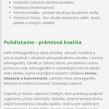
Holistické (celostné) zloženie produktu
Vynikajúca biodostupnosť
Prémiová kvalita - produkt obsahuje iba aktívne zložky
Prémiová čistota - bez obsahu balastných aditív, spojív,
plnidiel a umelých sladidiel
Puhdistamo - prémiová kvalita
Earth Ashwagandha je úplne prírodný, zároveň moderný a
účinný doplnok s obsahom plnospektrálneho extraktu z koreňa
ashwagandhy. Extrakt je získaný šetrne, prirodzenou cestou
pomocou vody. Ashwagandha si v posledných rokoch získala
veľkú obľubu najmä na podporu lepšieho zvládania
stresu,
relaxácie a koncentrácie.
Latinské meno ashwagandhy
Withania somnifera znamená "prinášajúci spánok".
Doplnok je možné odporučiť všetkým, ktorí potrebujú podporiť
organizmus počas náročného obdobia, zmierniť prejavy stresu,
zlepšiť koncentráciu a kvalitu spánku. Hodí sa pre vyťažených
zamestnancov, podnikateľov, mužov aj ženy, pomáha aj pri