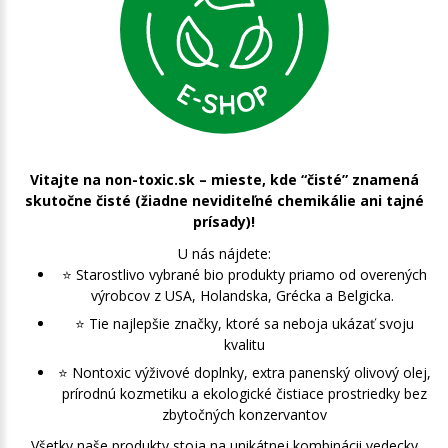
Vitajte na non-toxic.sk – mieste, kde “čisté” znamená
skutočne čisté (žiadne neviditeľné chemikálie ani tajné
prísady)!
U nás nájdete:
⭐️ Starostlivo vybrané bio produkty priamo od overených
výrobcov z USA, Holandska, Grécka a Belgicka.
⭐️ Tie najlepšie značky, ktoré sa neboja ukázať svoju
kvalitu
⭐️ Nontoxic výživové doplnky, extra panenský olivový olej,
prírodnú kozmetiku a ekologické čistiace prostriedky bez
zbytočných konzervantov
Všetky naše produkty stoja na unikátnej kombinácii vedecky