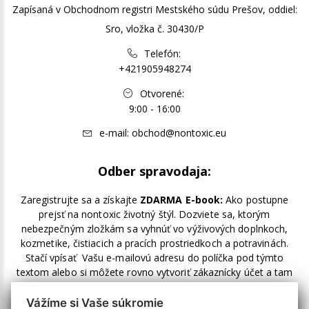
Zapísaná v Obchodnom registri Mestského súdu Prešov, oddiel:
Sro, vložka č. 30430/P
Telefón:
+421905948274
Otvorené:
9:00 - 16:00
e-mail:
obchod@nontoxic.eu
Odber spravodaja:
Zaregistrujte sa a získajte
ZDARMA E-book:
Ako postupne
prejsť na nontoxic životný štýl. Dozviete sa, ktorým
nebezpečným zložkám sa vyhnúť vo výživových doplnkoch,
kozmetike, čistiacich a pracích prostriedkoch a potravinách.
Stačí vpísať Vašu e-mailovú adresu do políčka pod týmto
textom alebo si môžete rovno vytvoriť zákaznícky účet a tam
zakliknúť odber noviniek.
Vážíme si Vaše súkromie