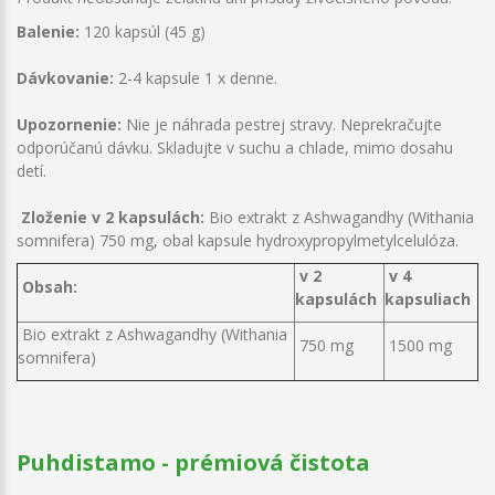
Balenie:
120 kapsúl (45 g)
Dávkovanie:
2-4 kapsule 1 x denne.
Upozornenie:
Nie je náhrada pestrej stravy. Neprekračujte
odporúčanú dávku. Skladujte v suchu a chlade, mimo dosahu
detí.
Zloženie v 2 kapsulách:
Bio extrakt z Ashwagandhy (Withania
somnifera) 750 mg, obal kapsule hydroxypropylmetylcelulóza.
v 2
v 4
Obsah:
kapsulách
kapsuliach
Bio extrakt z Ashwagandhy (Withania
750 mg
1500 mg
somnifera)
Puhdistamo - prémiová čistota